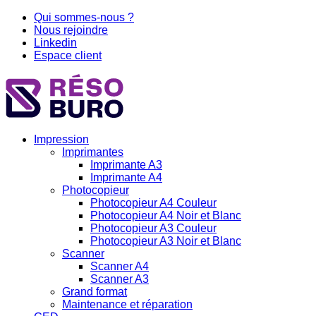
Aller
Qui sommes-nous ?
au
Nous rejoindre
contenu
Linkedin
Espace client
Impression
Imprimantes
Imprimante A3
Imprimante A4
Photocopieur
Photocopieur A4 Couleur
Photocopieur A4 Noir et Blanc
Photocopieur A3 Couleur
Photocopieur A3 Noir et Blanc
Scanner
Scanner A4
Scanner A3
Grand format
Maintenance et réparation