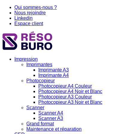
Aller
Qui sommes-nous ?
au
Nous rejoindre
contenu
Linkedin
Espace client
Impression
Imprimantes
Imprimante A3
Imprimante A4
Photocopieur
Photocopieur A4 Couleur
Photocopieur A4 Noir et Blanc
Photocopieur A3 Couleur
Photocopieur A3 Noir et Blanc
Scanner
Scanner A4
Scanner A3
Grand format
Maintenance et réparation